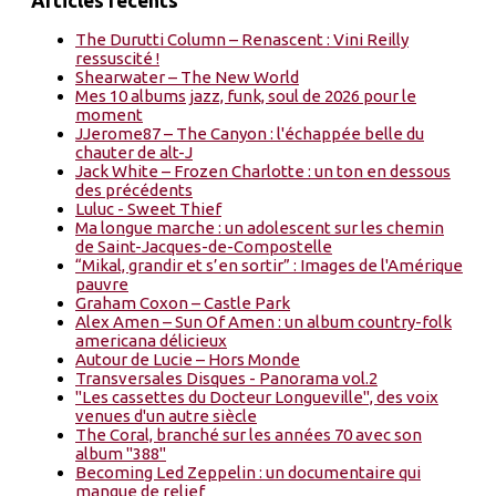
Articles récents
The Durutti Column – Renascent : Vini Reilly
ressuscité !
Shearwater – The New World
Mes 10 albums jazz, funk, soul de 2026 pour le
moment
JJerome87 – The Canyon : l'échappée belle du
chauter de alt-J
Jack White – Frozen Charlotte : un ton en dessous
des précédents
Luluc - Sweet Thief
Ma longue marche : un adolescent sur les chemin
de Saint-Jacques-de-Compostelle
“Mikal, grandir et s’en sortir” : Images de l'Amérique
pauvre
Graham Coxon – Castle Park
Alex Amen – Sun Of Amen : un album country-folk
americana délicieux
Autour de Lucie – Hors Monde
Transversales Disques - Panorama vol.2
"Les cassettes du Docteur Longueville", des voix
venues d'un autre siècle
The Coral, branché sur les années 70 avec son
album "388"
Becoming Led Zeppelin : un documentaire qui
manque de relief