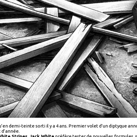
’en demi-teinte sorti il y a 4 ans. Premier volet d’un diptyque a
t d’année.
hite Stripes
,
Jack White
préfère tester de nouvelles formules, s