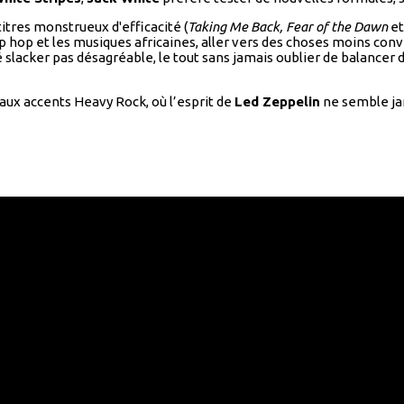
itres monstrueux d'efficacité (
Taking Me Back, Fear of the Dawn
et
p hop et les musiques africaines, aller vers des choses moins con
é slacker pas désagréable, le tout sans jamais oublier de balancer
aux accents Heavy Rock, où l’esprit de
Led Zeppelin
ne semble jama