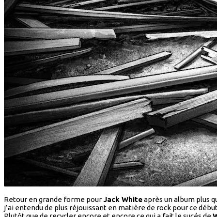
Retour en grande forme pour
Jack White
après un album plus qu
j’ai entendu de plus réjouissant en matière de rock pour ce débu
Plutôt que de recycler encore et encore ce qui a fait le sucés de
W