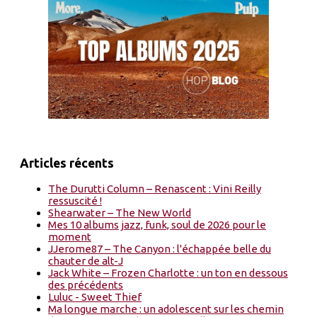
Articles récents
The Durutti Column – Renascent : Vini Reilly
ressuscité !
Shearwater – The New World
Mes 10 albums jazz, funk, soul de 2026 pour le
moment
JJerome87 – The Canyon : l'échappée belle du
chauter de alt-J
Jack White – Frozen Charlotte : un ton en dessous
des précédents
Luluc - Sweet Thief
Ma longue marche : un adolescent sur les chemin