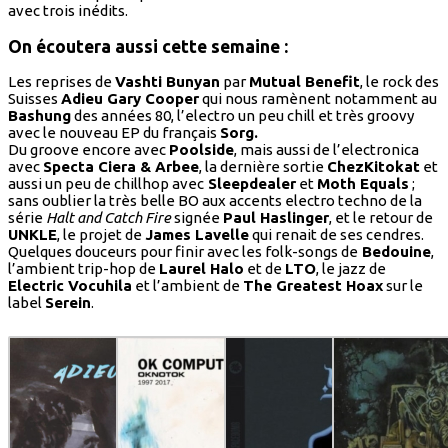
avec trois inédits.
On écoutera aussi cette semaine :
Les reprises de
Vashti Bunyan
par
Mutual Benefit
, le rock des
Suisses
Adieu Gary Cooper
qui nous ramènent notamment au
Bashung
des années 80, l’electro un peu chill et très groovy
avec le nouveau EP du français
Sorg.
Du groove encore avec
Poolside
, mais aussi de l’electronica
avec
Specta Ciera & Arbee
, la dernière sortie
ChezKitokat
et
aussi un peu de chillhop avec
Sleepdealer
et
Moth Equals
;
sans oublier la très belle BO aux accents electro techno de la
série
Halt and Catch Fire
signée
Paul Haslinger
, et le retour de
UNKLE
, le projet de
James Lavelle
qui renait de ses cendres.
Quelques douceurs pour finir avec les folk-songs de
Bedouine
,
l’ambient trip-hop de
Laurel Halo
et de
LTO
, le jazz de
Electric Vocuhila
et l’ambient de
The Greatest Hoax
sur le
label
Serein
.