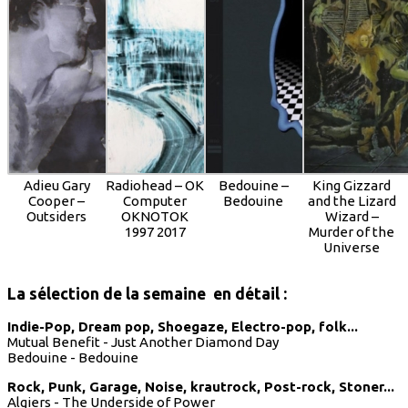
Adieu Gary
Radiohead – OK
Bedouine –
King Gizzard
Cooper –
Computer
Bedouine
and the Lizard
Outsiders
OKNOTOK
Wizard –
1997 2017
Murder of the
Universe
La sélection de la semaine en détail :
Indie-Pop, Dream pop, Shoegaze, Electro-pop, folk...
Mutual Benefit - Just Another Diamond Day
Bedouine - Bedouine
Rock, Punk, Garage, Noise, krautrock, Post-rock, Stoner...
Algiers - The Underside of Power