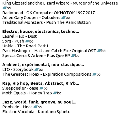
King Gizzard and the Lizard Wizard - Murder of the Universe
Radiohead - OK Computer OKNOTOK 1997 2017
Adieu Gary Cooper - Outsiders
Traditional Monsters - Push The Panic Button
Electro, house, electronica, techno...
Laurel Halo - Dust
Sorg - Push
Unkle - The Road: Part I
Paul Haslinger – Halt and Catch Fire Original OST
Specta Ciera & Arbee - Plus Que EP
Ambient, expérimental, néo-classique...
LTO - Storybook
The Greatest Hoax - Expiration Compositions
Rap, Hip hop, Beats, Abstract, R'n'b...
Sleepdealer - oasa
Moth Equals - Honey Trap
Jazz, world, funk, groove, nu soul...
Poolside - Heat
Electric Vocuhila - Kombino Splinto