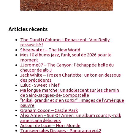
Articles récents
The Durutti Column – Renascent : Vini Reilly
ressuscité !
Shearwater – The New World
Mes 10 albums jazz, funk, soul de 2026 pour le
moment
JJerome87 – The Canyon : l'échappée belle du
chauter de alt-J
Jack White – Frozen Charlotte : un ton en dessous
des précédents
Luluc - Sweet Thief
Ma longue marche : un adolescent sur les chemin
de Saint-Jacques-de-Compostelle
“Mikal, grandir et s’en sortir” : Images de l'Amérique
pauvre
Graham Coxon – Castle Park
Alex Amen – Sun Of Amen : un album country-folk
americana délicieux
Autour de Lucie – Hors Monde
Transversales Disques - Panorama vol.2