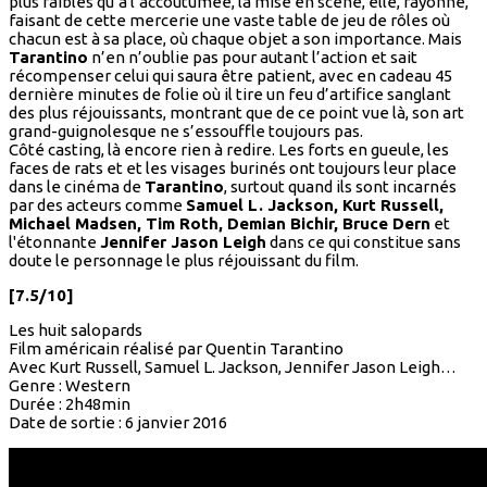
plus faibles qu’à l’accoutumée, la mise en scène, elle, rayonne,
faisant de cette mercerie une vaste table de jeu de rôles où
chacun est à sa place, où chaque objet a son importance. Mais
Tarantino
n’en n’oublie pas pour autant l’action et sait
récompenser celui qui saura être patient, avec en cadeau 45
dernière minutes de folie où il tire un feu d’artifice sanglant
des plus réjouissants, montrant que de ce point vue là, son art
grand-guignolesque ne s’essouffle toujours pas.
Côté casting, là encore rien à redire. Les forts en gueule, les
faces de rats et et les visages burinés ont toujours leur place
dans le cinéma de
Tarantino
, surtout quand ils sont incarnés
par des acteurs comme
Samuel L. Jackson, Kurt Russell,
Michael Madsen, Tim Roth, Demian Bichir, Bruce Dern
et
l'étonnante
Jennifer Jason Leigh
dans ce qui constitue sans
doute le personnage le plus réjouissant du film.
[7.5/10]
Les huit salopards
Film américain réalisé par Quentin Tarantino
Avec Kurt Russell, Samuel L. Jackson, Jennifer Jason Leigh…
Genre : Western
Durée : 2h48min
Date de sortie : 6 janvier 2016