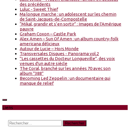
des précédents
Luluc - Sweet Thief
Ma longue marche : un adolescent sur les chemin
de Saint-Jacques-de-Compostelle
“Mikal, grandir et s’en sortir” : Images de l'Amérique
pauvre
Graham Coxon – Castle Park
Alex Amen – Sun Of Amen : un album country-folk
americana délicieux
Autour de Lucie – Hors Monde
Transversales Disques - Panorama vol.2
"Les cassettes du Docteur Longueville", des voix
venues d'un autre siècle
The Coral, branché sur les années 70 avec son
album "388"
Becoming Led Zeppelin : un documentaire qui
manque de relief
Liens
Rechercher :