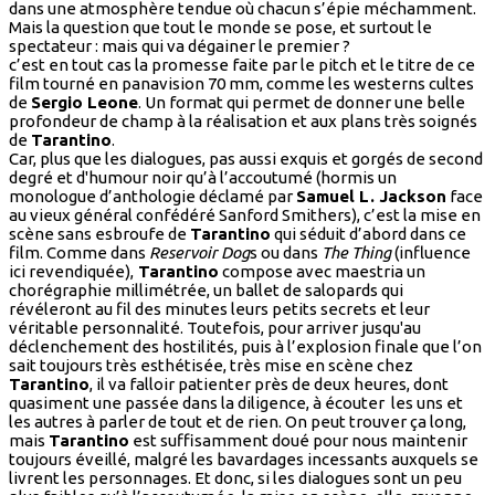
dans une atmosphère tendue où chacun s’épie méchamment.
Mais la question que tout le monde se pose, et surtout le
spectateur : mais qui va dégainer le premier ?
c’est en tout cas la promesse faite par le pitch et le titre de ce
film tourné en panavision 70 mm, comme les westerns cultes
de
Sergio Leone
. Un format qui permet de donner une belle
profondeur de champ à la réalisation et aux plans très soignés
de
Tarantino
.
Car, plus que les dialogues, pas aussi exquis et gorgés de second
degré et d'humour noir qu’à l’accoutumé (hormis un
monologue d’anthologie déclamé par
Samuel L. Jackson
face
au vieux général confédéré Sanford Smithers), c’est la mise en
scène sans esbroufe de
Tarantino
qui séduit d’abord dans ce
film. Comme dans
Reservoir Dog
s ou dans
The Thing
(influence
ici revendiquée),
Tarantino
compose avec maestria un
chorégraphie millimétrée, un ballet de salopards qui
révéleront au fil des minutes leurs petits secrets et leur
véritable personnalité. Toutefois, pour arriver jusqu'au
déclenchement des hostilités, puis à l’explosion finale que l’on
sait toujours très esthétisée, très mise en scène chez
Tarantino
, il va falloir patienter près de deux heures, dont
quasiment une passée dans la diligence, à écouter les uns et
les autres à parler de tout et de rien. On peut trouver ça long,
mais
Tarantino
est suffisamment doué pour nous maintenir
toujours éveillé, malgré les bavardages incessants auxquels se
livrent les personnages. Et donc, si les dialogues sont un peu