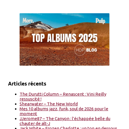
Articles récents
The Durutti Column – Renascent : Vini Reilly
ressuscité !
Shearwater – The New World
Mes 10 albums jazz, funk, soul de 2026 pour le
moment
JJerome87 – The Canyon : l'échappée belle du
chauter de alt-J
Jack White – Frozen Charlotte : un ton en dessous