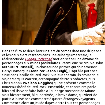
Dans ce film se déroulant un tiers du temps dans une diligence
et les deux tiers restants dans une auberge/mercerie, le
réalisateur de
Django unchained
met en scène une dizaine de
personnages aux mines patibulaires. Parmi eux, se trouve John
Ruth (
Kurt Russell
), un chasseur de primes qui doit amener
Daisy Domergue (
Jennifer Jason Leigh
), jusqu’à la potence
situé dans la ville de Red Rock. Sur leur chemin, ils croisent le
Major Marquis Warren, accompagné de trois cadavres, puis
Chris Mannix (
Walton Goggins
) qui se présente comme le
nouveau shérif de Red Rock. ensemble, et contraints par le
blizzard, ils vont faire halte à l’auberge mercerie de Minne.
Mais bizarrement, à leur arrivée, la brave dame, qui vient de
partir, a laissé son commerce à quatre étranges voyageurs.
Commence alors un jeu de dupes entre tous ces personnages